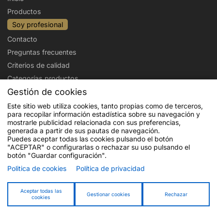
Productos
Soy profesional
Contacto
Preguntas frecuentes
Criterios de calidad
Categorías productos
Gestión de cookies
Aviso legal
Política de privacidad
Este sitio web utiliza cookies, tanto propias como de terceros,
para recopilar información estadística sobre su navegación y
Politica de cookies
Condiciones de venta
mostrarle publicidad relacionada con sus preferencias,
Envíos y devoluciones
generada a partir de sus pautas de navegación.
Puedes aceptar todas las cookies pulsando el botón
"ACEPTAR" o configurarlas o rechazar su uso pulsando el
botón "Guardar configuración".
Politica de cookies
Política de privacidad
Financiado por la Unión Europea - NextGenerationEU. Sin embargo, los
puntos de vista y las opiniones expresadas son únicamente los del autor o
autores y no reflejan necesariamente los de la Unión Europea o la Comisión
Aceptar todas las
Gestionar cookies
Rechazar
cookies
Europea. Ni la Unión Europea ni la Comisión Europea pueden ser
consideradas responsables de las mismas.