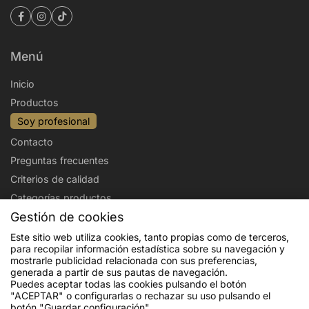
Menú
Inicio
Productos
Soy profesional
Contacto
Preguntas frecuentes
Criterios de calidad
Categorías productos
Gestión de cookies
Aviso legal
Política de privacidad
Este sitio web utiliza cookies, tanto propias como de terceros,
para recopilar información estadística sobre su navegación y
Politica de cookies
Condiciones de venta
mostrarle publicidad relacionada con sus preferencias,
Envíos y devoluciones
generada a partir de sus pautas de navegación.
Puedes aceptar todas las cookies pulsando el botón
"ACEPTAR" o configurarlas o rechazar su uso pulsando el
botón "Guardar configuración".