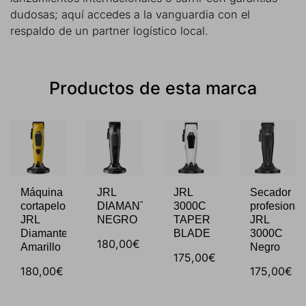
dudosas; aquí accedes a la vanguardia con el
respaldo de un partner logístico local.
Productos de esta marca
Máquina
JRL
JRL
Secador
E
cortapelos
DIAMANTE
3000C
profesional
JRL
NEGRO
TAPER
JRL
Diamante
BLADE
3000C
180,00€
Amarillo
Negro
175,00€
180,00€
175,00€