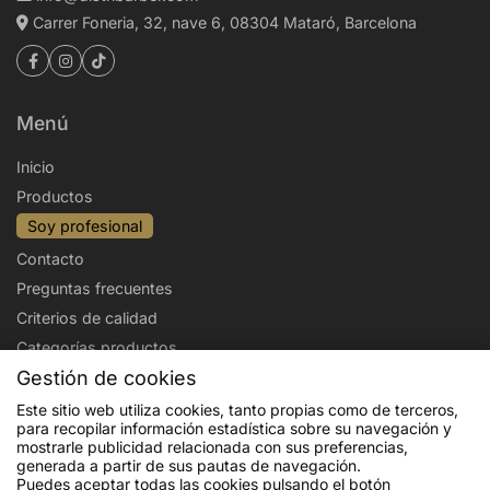
Carrer Foneria, 32, nave 6, 08304 Mataró, Barcelona
Menú
Inicio
Productos
Soy profesional
Contacto
Preguntas frecuentes
Criterios de calidad
Categorías productos
Gestión de cookies
Aviso legal
Política de privacidad
Este sitio web utiliza cookies, tanto propias como de terceros,
para recopilar información estadística sobre su navegación y
Politica de cookies
Condiciones de venta
mostrarle publicidad relacionada con sus preferencias,
generada a partir de sus pautas de navegación.
Envíos y devoluciones
Puedes aceptar todas las cookies pulsando el botón