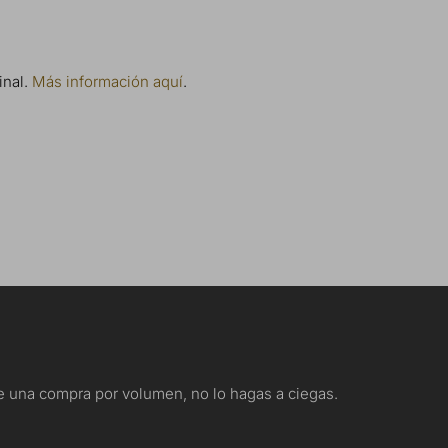
inal.
Más información aquí
.
nte una compra por volumen, no lo hagas a ciegas.