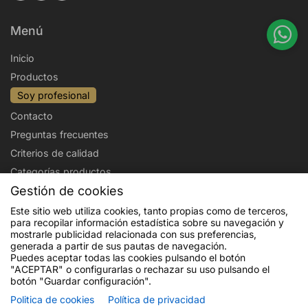
Menú
Inicio
Productos
Soy profesional
Contacto
Preguntas frecuentes
Criterios de calidad
Categorías productos
Gestión de cookies
Aviso legal
Política de privacidad
Este sitio web utiliza cookies, tanto propias como de terceros,
para recopilar información estadística sobre su navegación y
Politica de cookies
Condiciones de venta
mostrarle publicidad relacionada con sus preferencias,
Envíos y devoluciones
generada a partir de sus pautas de navegación.
Puedes aceptar todas las cookies pulsando el botón
"ACEPTAR" o configurarlas o rechazar su uso pulsando el
botón "Guardar configuración".
Politica de cookies
Política de privacidad
Financiado por la Unión Europea - NextGenerationEU. Sin embargo, los