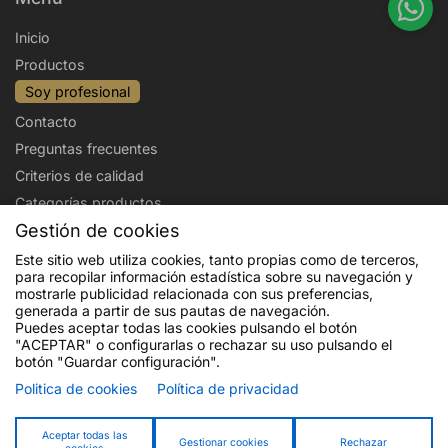
Inicio
Productos
Soy profesional
Contacto
Preguntas frecuentes
Criterios de calidad
Categorías productos
Gestión de cookies
Aviso legal
Política de privacidad
Este sitio web utiliza cookies, tanto propias como de terceros,
para recopilar información estadística sobre su navegación y
Politica de cookies
Condiciones de venta
mostrarle publicidad relacionada con sus preferencias,
Envíos y devoluciones
generada a partir de sus pautas de navegación.
Puedes aceptar todas las cookies pulsando el botón
"ACEPTAR" o configurarlas o rechazar su uso pulsando el
botón "Guardar configuración".
Politica de cookies
Política de privacidad
Financiado por la Unión Europea - NextGenerationEU. Sin embargo, los
puntos de vista y las opiniones expresadas son únicamente los del autor o
autores y no reflejan necesariamente los de la Unión Europea o la Comisión
Aceptar todas las
Gestionar cookies
Rechazar