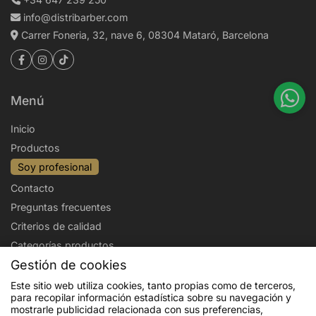
info@distribarber.com
Carrer Foneria, 32, nave 6, 08304 Mataró, Barcelona
Menú
Inicio
Productos
Soy profesional
Contacto
Preguntas frecuentes
Criterios de calidad
Categorías productos
Gestión de cookies
Aviso legal
Política de privacidad
Este sitio web utiliza cookies, tanto propias como de terceros,
para recopilar información estadística sobre su navegación y
Politica de cookies
Condiciones de venta
mostrarle publicidad relacionada con sus preferencias,