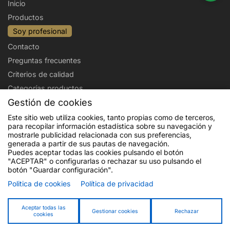
Inicio
Productos
Soy profesional
Contacto
Preguntas frecuentes
Criterios de calidad
Categorías productos
Gestión de cookies
Aviso legal
Política de privacidad
Este sitio web utiliza cookies, tanto propias como de terceros,
para recopilar información estadística sobre su navegación y
Politica de cookies
Condiciones de venta
mostrarle publicidad relacionada con sus preferencias,
Envíos y devoluciones
generada a partir de sus pautas de navegación.
Puedes aceptar todas las cookies pulsando el botón
"ACEPTAR" o configurarlas o rechazar su uso pulsando el
botón "Guardar configuración".
Politica de cookies
Política de privacidad
Financiado por la Unión Europea - NextGenerationEU. Sin embargo, los
puntos de vista y las opiniones expresadas son únicamente los del autor o
autores y no reflejan necesariamente los de la Unión Europea o la Comisión
Aceptar todas las
Gestionar cookies
Rechazar
cookies
Europea. Ni la Unión Europea ni la Comisión Europea pueden ser
consideradas responsables de las mismas.