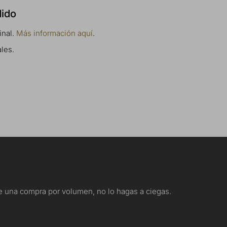
dido
inal.
Más información aquí
.
ales.
nte una compra por volumen, no lo hagas a ciegas.