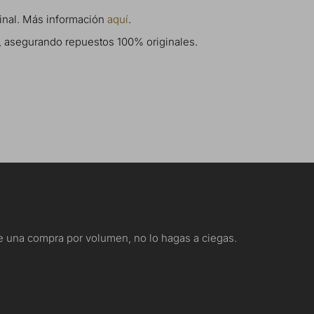
ginal. Más información
aquí
.
s, asegurando repuestos 100% originales.
nte una compra por volumen, no lo hagas a ciegas.