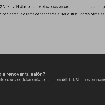
 24/48h y 14 días para devoluciones en productos en estado ori
n garantía directa de fabricante al ser distribuidores oficiale
o a renovar tu salón?
io es una decisión crítica para tu rentabilidad. Si tienes en me