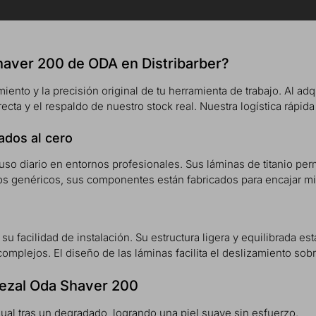
Shaver 200 de ODA en Distribarber?
iento y la precisión original de tu herramienta de trabajo. Al adqui
recta y el respaldo de nuestro stock real. Nuestra logística rápi
ados al cero
uso diario en entornos profesionales. Sus láminas de titanio perm
ios genéricos, sus componentes están fabricados para encajar mi
u facilidad de instalación. Su estructura ligera y equilibrada es
plejos. El diseño de las láminas facilita el deslizamiento sobre 
bezal Oda Shaver 200
idual tras un degradado, logrando una piel suave sin esfuerzo.