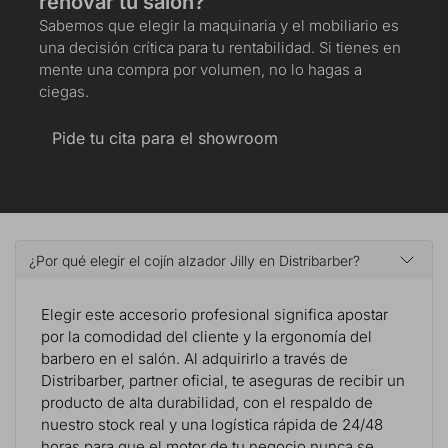
renovar tu salón?
Sabemos que elegir la maquinaria y el mobiliario es
una decisión crítica para tu rentabilidad. Si tienes en
mente una compra por volumen, no lo hagas a
ciegas.
Pide tu cita para el showroom
¿Por qué elegir el cojín alzador Jilly en Distribarber?
Elegir este accesorio profesional significa apostar
por la comodidad del cliente y la ergonomía del
barbero en el salón. Al adquirirlo a través de
Distribarber, partner oficial, te aseguras de recibir un
producto de alta durabilidad, con el respaldo de
nuestro stock real y una logística rápida de 24/48
horas para que el motor de tu negocio nunca se