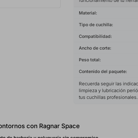
funcionamiento de tu herram
Material:
Tipo de cuchilla:
Compatibilidad:
Ancho de corte:
Peso total:
Contenido del paquete:
Recuerda seguir las indica
limpieza y lubricación peri
tus cuchillas profesionales.
 contornos con Ragnar Space
to de barbería y peluquería sin compromiso.