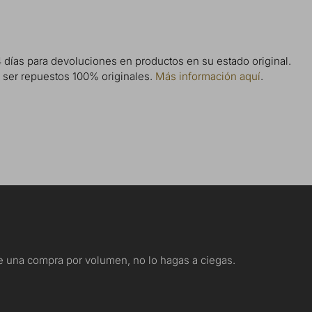
 días para devoluciones en productos en su estado original.
de ser repuestos 100% originales.
Más información aquí
.
nte una compra por volumen, no lo hagas a ciegas.