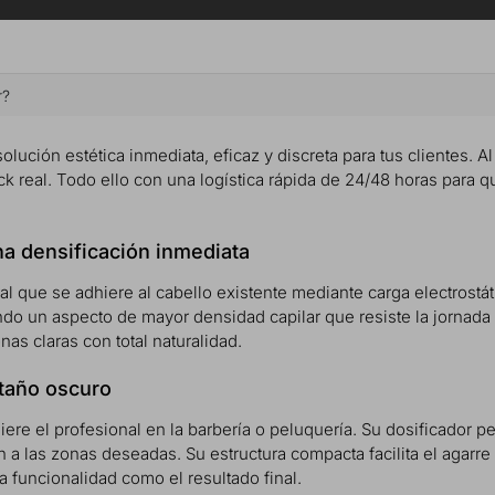
r?
lución estética inmediata, eficaz y discreta para tus clientes. Al 
ock real. Todo ello con una logística rápida de 24/48 horas para
na densificación inmediata
ral que se adhiere al cabello existente mediante carga electrost
ndo un aspecto de mayor densidad capilar que resiste la jornada 
as claras con total naturalidad.
staño oscuro
re el profesional en la barbería o peluquería. Su dosificador pe
 a las zonas deseadas. Su estructura compacta facilita el agarre 
a funcionalidad como el resultado final.