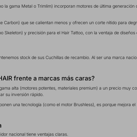
 la gama Metal o Trimlim) incorporan motores de última generación q
ike Carbon) que se calientan menos y ofrecen un corte nítido para de
tipo Skeleton) y precisión para el Hair Tattoo, con la ventaja de diseño
antenemos stock de sus Cuchillas de recambio. Al ser una marca nacion
M HAIR frente a marcas más caras?
ama alta (motores potentes, materiales premium) a un precio muy com
zar su inversión rápido.
ponen una tecnología (como el motor Brushless), es porque mejora el r
ía
dor nacional tiene ventajas claras.