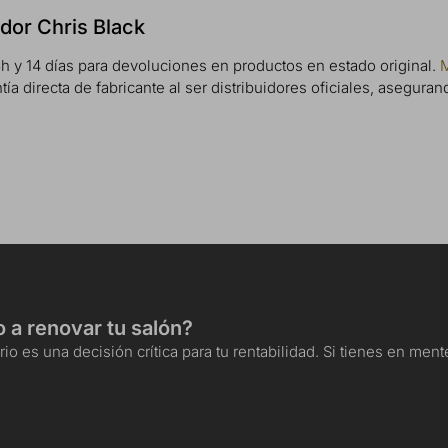
ador Chris Black
h y 14 días para devoluciones en productos en estado original.
M
 directa de fabricante al ser distribuidores oficiales, aseguran
o a renovar tu salón?
io es una decisión crítica para tu rentabilidad. Si tienes en me