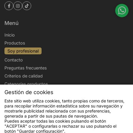
Menú
Inicio
Productos
Soy profesional
Contacto
Preguntas frecuentes
Criterios de calidad
Categorías productos
Gestión de cookies
Aviso legal
Política de privacidad
Este sitio web utiliza cookies, tanto propias como de terceros,
para recopilar información estadística sobre su navegación y
Politica de cookies
Condiciones de venta
mostrarle publicidad relacionada con sus preferencias,
Envíos y devoluciones
generada a partir de sus pautas de navegación.
Puedes aceptar todas las cookies pulsando el botón
"ACEPTAR" o configurarlas o rechazar su uso pulsando el
botón "Guardar configuración".