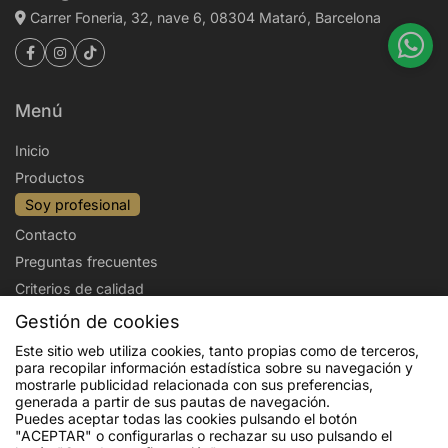
Carrer Foneria, 32, nave 6, 08304 Mataró, Barcelona
Menú
Inicio
Productos
Soy profesional
Contacto
Preguntas frecuentes
Criterios de calidad
Categorías productos
Gestión de cookies
Este sitio web utiliza cookies, tanto propias como de terceros,
Aviso legal
Política de privacidad
para recopilar información estadística sobre su navegación y
mostrarle publicidad relacionada con sus preferencias,
Politica de cookies
Condiciones de venta
generada a partir de sus pautas de navegación.
Puedes aceptar todas las cookies pulsando el botón
Envíos y devoluciones
"ACEPTAR" o configurarlas o rechazar su uso pulsando el