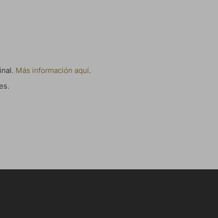
inal.
Más información aquí
.
es.