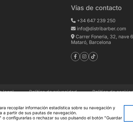
Vías de contacto
+34 647 239 250
info@distribarber.com
Carrer Foneria, 32, nave 
Mataró, Barcelona
o legal
Política de privacidad
Politica de cookie
para recopilar información estadística sobre su navegación y
Financiado por la Unión Europea
a a partir de sus pautas de navegación.
expresadas son únicamente los del
o configurarlas o rechazar su uso pulsando el botón "Guardar
la Comisión Europea. Ni la Unión