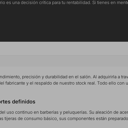
io es una decisión crítica para tu rentabilidad. Si tienes en me
ndimiento, precisión y durabilidad en el salón. Al adquirirla a tra
del fabricante y el respaldo de nuestro stock real. Todo ello con 
ortes definidos
del uso continuo en barberías y peluquerías. Su aleación de acero
e las tijeras de consumo básico, sus componentes están preparado