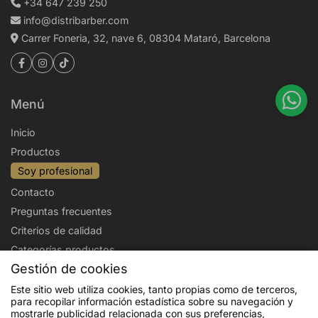
+34 647 239 250
info@distribarber.com
Carrer Foneria, 32, nave 6, 08304 Mataró, Barcelona
Menú
Inicio
Productos
Soy profesional
Contacto
Preguntas frecuentes
Criterios de calidad
Categorías productos
Gestión de cookies
Aviso legal
Política de privacidad
Este sitio web utiliza cookies, tanto propias como de terceros,
para recopilar información estadística sobre su navegación y
Politica de cookies
Condiciones de venta
mostrarle publicidad relacionada con sus preferencias,