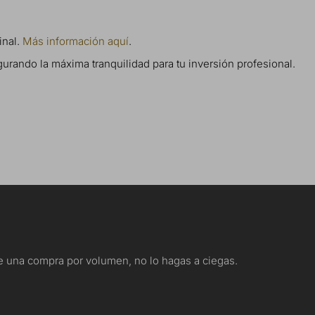
inal.
Más información aquí
.
gurando la máxima tranquilidad para tu inversión profesional.
nte una compra por volumen, no lo hagas a ciegas.