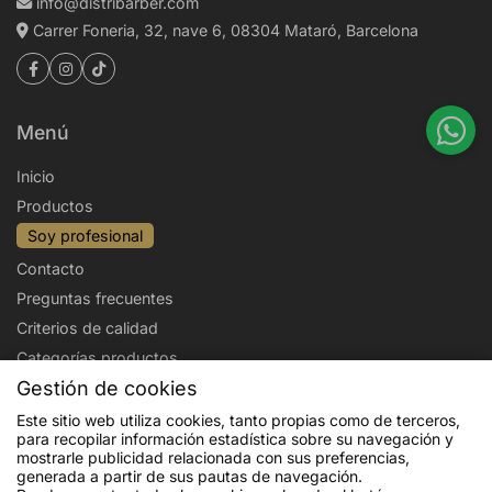
info@distribarber.com
Carrer Foneria, 32, nave 6, 08304 Mataró, Barcelona
Menú
Inicio
Productos
Soy profesional
Contacto
Preguntas frecuentes
Criterios de calidad
Categorías productos
Gestión de cookies
Aviso legal
Política de privacidad
Este sitio web utiliza cookies, tanto propias como de terceros,
para recopilar información estadística sobre su navegación y
Politica de cookies
Condiciones de venta
mostrarle publicidad relacionada con sus preferencias,
Envíos y devoluciones
generada a partir de sus pautas de navegación.