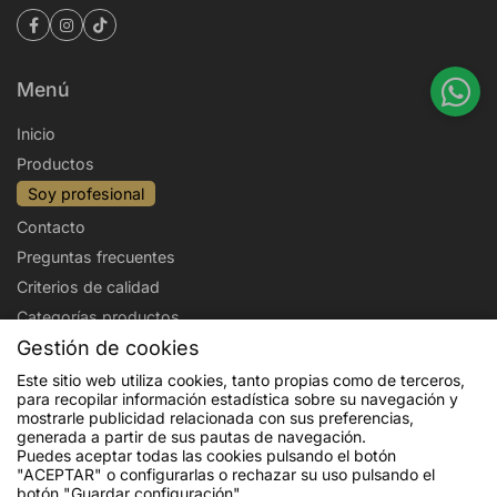
Menú
Inicio
Productos
Soy profesional
Contacto
Preguntas frecuentes
Criterios de calidad
Categorías productos
Gestión de cookies
Aviso legal
Política de privacidad
Este sitio web utiliza cookies, tanto propias como de terceros,
para recopilar información estadística sobre su navegación y
Politica de cookies
Condiciones de venta
mostrarle publicidad relacionada con sus preferencias,
Envíos y devoluciones
generada a partir de sus pautas de navegación.
Puedes aceptar todas las cookies pulsando el botón
"ACEPTAR" o configurarlas o rechazar su uso pulsando el
botón "Guardar configuración".