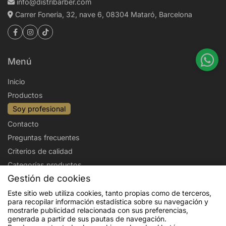
info@distribarber.com
Carrer Foneria, 32, nave 6, 08304 Mataró, Barcelona
Menú
Inicio
Productos
Soy profesional
Contacto
Preguntas frecuentes
Criterios de calidad
Categorías productos
Gestión de cookies
Aviso legal
Política de privacidad
Este sitio web utiliza cookies, tanto propias como de terceros,
para recopilar información estadística sobre su navegación y
Politica de cookies
Condiciones de venta
mostrarle publicidad relacionada con sus preferencias,
generada a partir de sus pautas de navegación.
Envíos y devoluciones