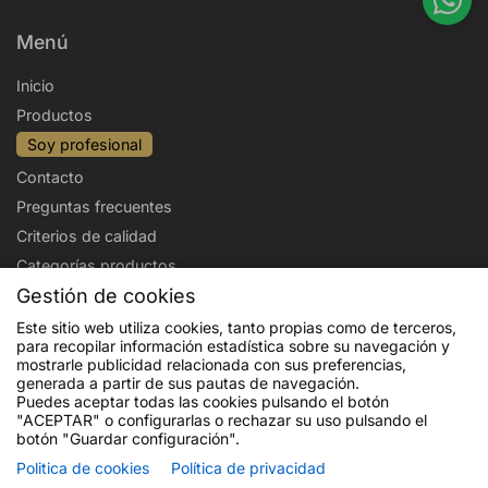
Menú
Inicio
Productos
Soy profesional
Contacto
Preguntas frecuentes
Criterios de calidad
Categorías productos
Gestión de cookies
Aviso legal
Política de privacidad
Este sitio web utiliza cookies, tanto propias como de terceros,
para recopilar información estadística sobre su navegación y
Politica de cookies
Condiciones de venta
mostrarle publicidad relacionada con sus preferencias,
Envíos y devoluciones
generada a partir de sus pautas de navegación.
Puedes aceptar todas las cookies pulsando el botón
"ACEPTAR" o configurarlas o rechazar su uso pulsando el
botón "Guardar configuración".
Politica de cookies
Política de privacidad
Financiado por la Unión Europea - NextGenerationEU. Sin embargo, los