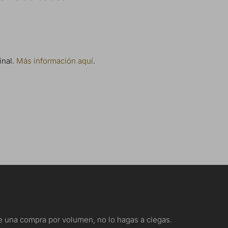
inal.
Más información aquí
.
nte una compra por volumen, no lo hagas a ciegas.