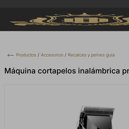
Accesorios
Recalces y peines guía
Productos
Máquina cortapelos inalámbrica p