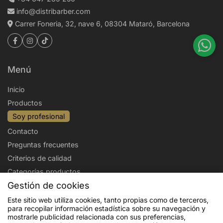
info@distribarber.com
Carrer Foneria, 32, nave 6, 08304 Mataró, Barcelona
Menú
Inicio
Productos
Soy profesional
Contacto
Preguntas frecuentes
Criterios de calidad
Categorías productos
Gestión de cookies
Aviso legal
Política de privacidad
Este sitio web utiliza cookies, tanto propias como de terceros,
para recopilar información estadística sobre su navegación y
Politica de cookies
Condiciones de venta
mostrarle publicidad relacionada con sus preferencias,